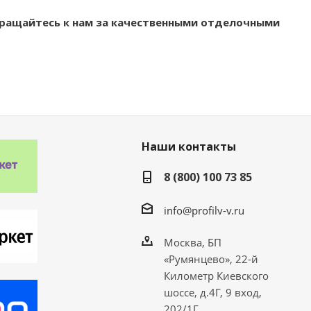
бращайтесь к нам за качественными отделочными
Наши контакты
8 (800) 100 73 85
info@profilv-v.ru
Москва, БП
«Румянцево», 22-й
Километр Киевского
шоссе, д.4Г, 9 вход,
202/1Г