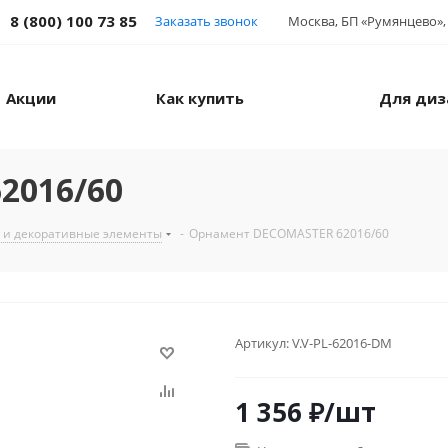
8 (800) 100 73 85
Заказать звонок
Москва, БП «Румянцево», 
Акции
Как купить
Для диз
2016/60
 и декоративные элементы
-
Орнамент DECOMASTER 62016/60
Артикул:
V.V-PL-62016-DM
1 356
₽
/шт