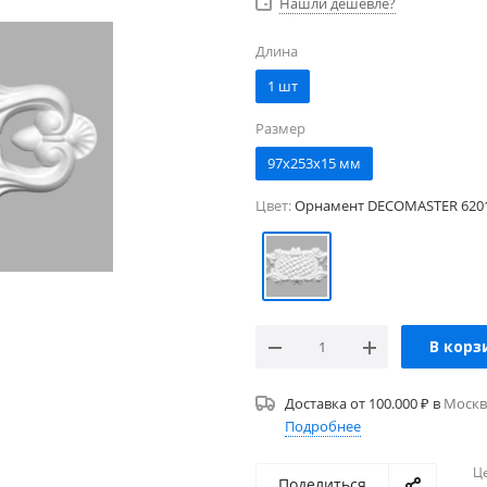
Нашли дешевле?
Длина
1 шт
Размер
97x253x15 мм
Цвет:
Орнамент DECOMASTER 6201
В корз
Доставка от 100.000 ₽ в
Москв
Подробнее
Ц
Поделиться