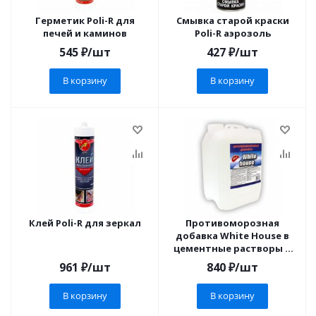
Герметик Poli-R для
Смывка старой краски
печей и каминов
Poli-R аэрозоль
545
₽
/шт
427
₽
/шт
В корзину
В корзину
Клей Poli-R для зеркал
Противоморозная
добавка White House в
цементные растворы и
бетоны
961
₽
/шт
840
₽
/шт
В корзину
В корзину