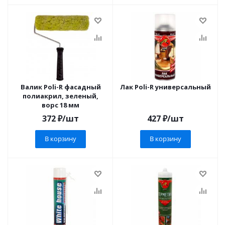
Валик Poli-R фасадный
Лак Poli-R универсальный
полиакрил, зеленый,
ворс 18 мм
372
₽
/шт
427
₽
/шт
В корзину
В корзину