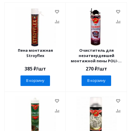
Пена монтажная
Очиститель для
Stroyflex
незатвердевшей
монтажной пены POLI-R-
FLEX
385
₽
/шт
270
₽
/шт
В корзину
В корзину