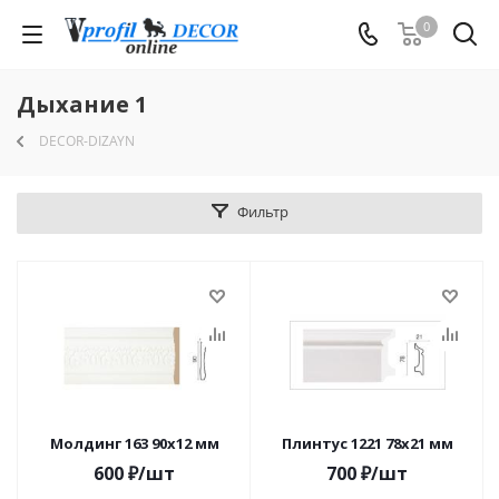
0
Дыхание 1
DECOR-DIZAYN
Фильтр
Молдинг 163 90x12 мм
Плинтус 1221 78x21 мм
600
₽
/шт
700
₽
/шт