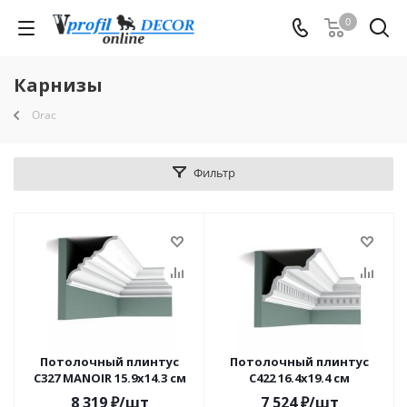
0
Карнизы
Orac
Фильтр
Потолочный плинтус
Потолочный плинтус
C327 MANOIR 15.9x14.3 см
C422 16.4x19.4 см
8 319
₽
/шт
7 524
₽
/шт