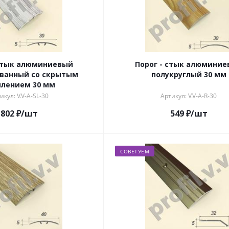
 стык алюминиевый
Порог - стык алюмини
ванный со скрытым
полукруглый 30 мм
плением 30 мм
икул: V.V-A-SL-30
Артикул: V.V-A-R-30
802
₽
/шт
549
₽
/шт
СОВЕТУЕМ