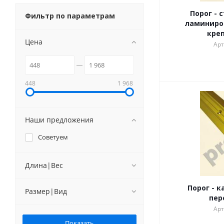
Порог -
Фильтр по параметрам
ламиниро
кре
Цена
Арт
448
1 968
Наши предложения
Советуем
Длина|Вес
Порог - 
Размер|Вид
пер
Арт