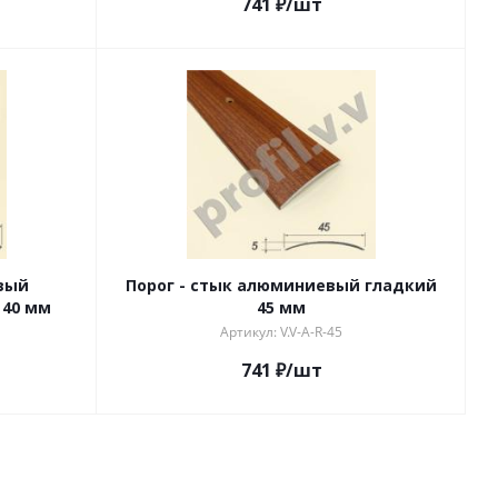
741
₽
/шт
вый
Порог - стык алюминиевый гладкий
 40 мм
45 мм
Артикул: V.V-A-R-45
741
₽
/шт