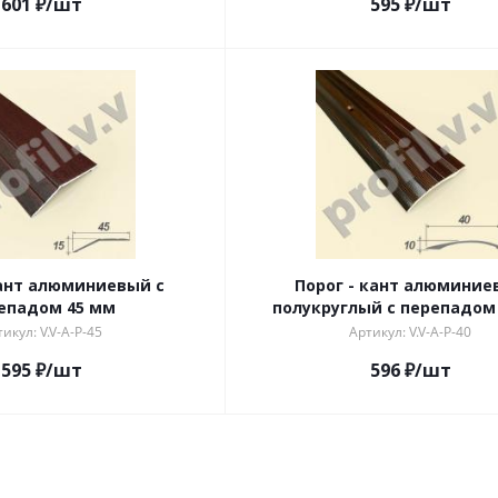
601
₽
/шт
595
₽
/шт
кант алюминиевый с
Порог - кант алюминие
епадом 45 мм
полукруглый с перепадом
икул: V.V-A-P-45
Артикул: V.V-A-P-40
595
₽
/шт
596
₽
/шт