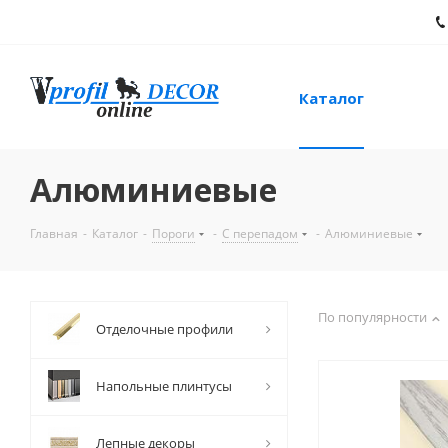
Каталог
Алюминиевые
Главная
-
Каталог
-
Пороги
-
С перепадом
-
Алюминиевые
По популярности
Отделочные профили
Напольные плинтусы
Лепные декоры