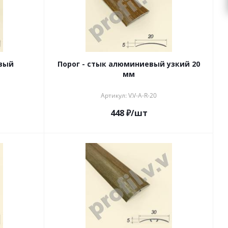
евый
Порог - стык алюминиевый узкий 20
мм
Артикул: V.V-A-R-20
448
₽
/шт