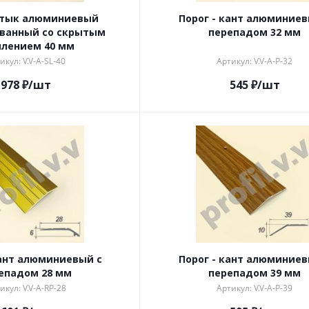
 стык алюминиевый
Порог - кант алюминиев
ванный со скрытым
перепадом 32 мм
плением 40 мм
икул: V.V-A-SL-40
Артикул: V.V-A-P-32
978
₽
/шт
545
₽
/шт
кант алюминиевый с
Порог - кант алюминиев
епадом 28 мм
перепадом 39 мм
икул: V.V-A-RP-28
Артикул: V.V-A-P-39