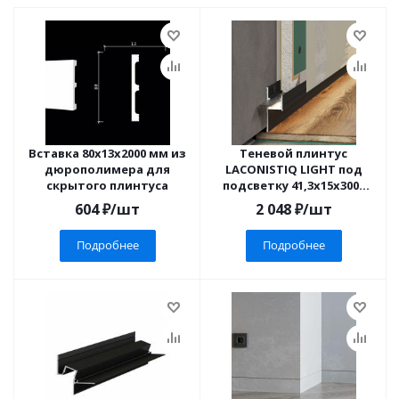
Вставка 80х13х2000 мм из
Теневой плинтус
дюрополимера для
LACONISTIQ LIGHT под
скрытого плинтуса
подсветку 41,3х15х3000
мм
604
₽
/шт
2 048
₽
/шт
Подробнее
Подробнее