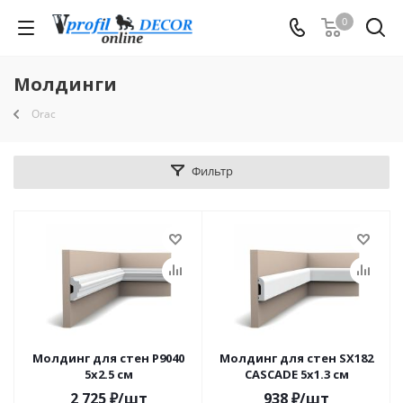
0
Молдинги
Orac
Фильтр
Молдинг для стен P9040
Молдинг для стен SX182
5x2.5 см
CASCADE 5x1.3 см
2 725
₽
/шт
938
₽
/шт