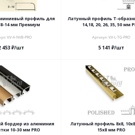
миниевый профиль для
Латунный профиль Т-образный
 8-14 мм Премиум
14,18, 20, 26, 35, 50 мм 
ул: V.V-A-NVB-PRO
Артикул: V.V-L-TG-PRO
2 453
₽
/шт
5 141
₽
/шт
й бордюр из алюминия
Латунный профиль 8x8, 10x8,
тки 10-30 мм PRO
15x8 мм PRO