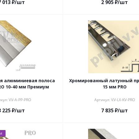
7 013
₽
/шт
2 905
₽
/шт
я алюминиевая полоса
Хромированный латунный пр
RO 10-40 мм Премиум
15 мм PRO
кул: V.V-A-PP-PRO
Артикул: V.V-LX-KV-PRO
3 225
₽
/шт
7 835
₽
/шт
ЕМ