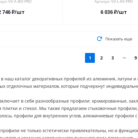
кул: V.V-A-BD-PRO
Артикул: V.V-L-KV-PRO
2 746
₽
/шт
6 036
₽
/шт
Показать еще
1
2
3
9
 в наш каталог декоративных профилей из алюминия, латуни 
ых отделочных материалов, которые подчеркнут индивидуально
включает в себя разнообразные профили: хромированные, закл
я плитки и стекол. Мы также предлагаем стыковочные профили,
лосы, профили для внутренних углов, алюминиевые профили с 
профили не только эстетически привлекательны, но и функци
ту углов и создание завершенного внешнего вида помещения.