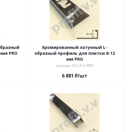
образный
Хромированный латунный L-
ния PRO
образный профиль для плитки 8-12
мм PRO
Артикул: V.V-LX-A-PRO
6 881
₽
/шт