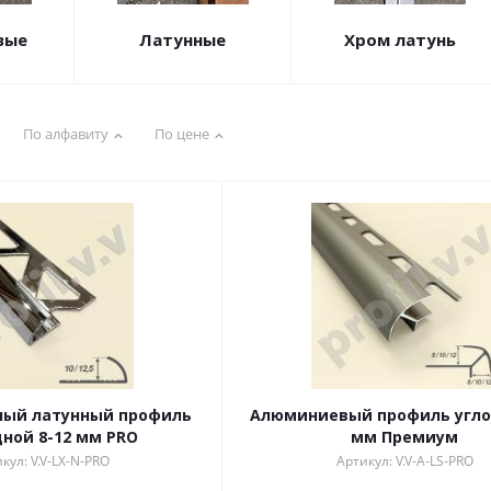
вые
Латунные
Хром латунь
По алфавиту
По цене
ный латунный профиль
Алюминиевый профиль угло
ной 8-12 мм PRO
мм Премиум
кул: V.V-LX-N-PRO
Артикул: V.V-A-LS-PRO