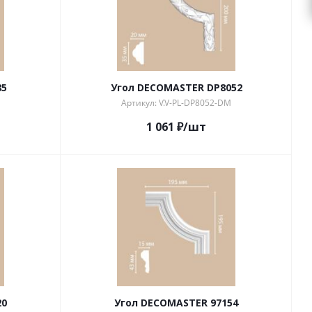
85
Угол DECOMASTER DP8052
Артикул: V.V-PL-DP8052-DM
1 061
₽
/шт
20
Угол DECOMASTER 97154