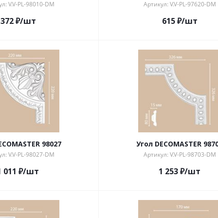
л: V.V-PL-98010-DM
Артикул: V.V-PL-97620-DM
372
₽
/шт
615
₽
/шт
ECOMASTER 98027
Угол DECOMASTER 987
л: V.V-PL-98027-DM
Артикул: V.V-PL-98703-DM
1 011
₽
/шт
1 253
₽
/шт