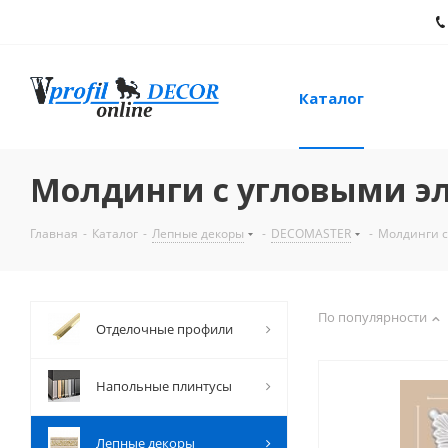
Каталог
Молдинги с угловыми э
Главная
-
Каталог
-
Лепные декоры
-
DECOMASTER
-
Молдинги с
По популярности
Отделочные профили
Напольные плинтусы
Лепные декоры