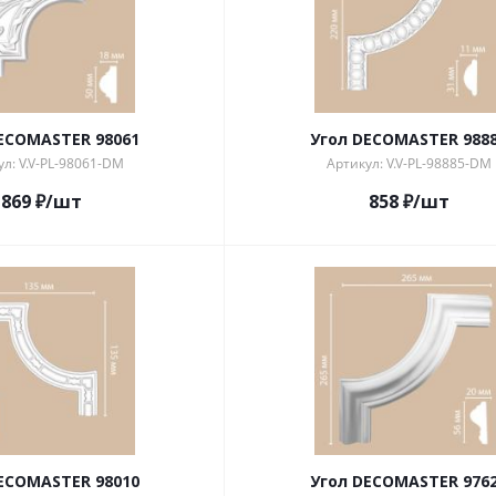
ECOMASTER 98061
Угол DECOMASTER 988
л: V.V-PL-98061-DM
Артикул: V.V-PL-98885-DM
869
₽
/шт
858
₽
/шт
ECOMASTER 98010
Угол DECOMASTER 976