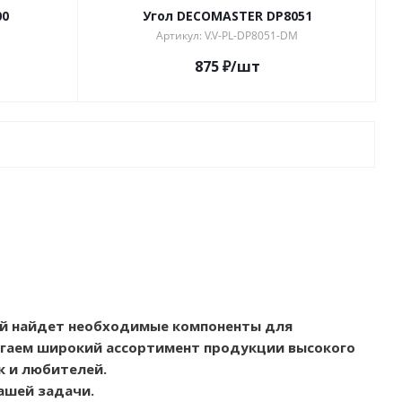
00
Угол DECOMASTER DP8051
Артикул: V.V-PL-DP8051-DM
875
₽
/шт
ый найдет необходимые компоненты для
агаем широкий ассортимент продукции высокого
к и любителей.
ашей задачи.