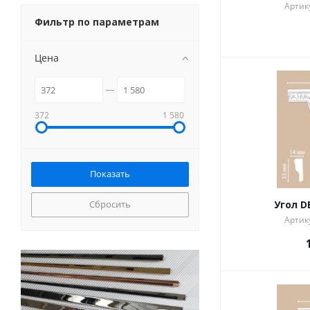
Артику
Фильтр по параметрам
Цена
372
1 580
Сбросить
Угол D
Артику