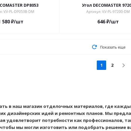
ECOMASTER DP8053
Угол DECOMASTER 972
л: V.V-PL-DP053B-DM
Артикул: V.V-PL-97200-DM
1 580
₽
/шт
646
₽
/шт
Показать еще
1
2
ть в наш магазин отделочных материалов, где кажд
их дизайнерских идей и ремонтных планов. Мы предл
рая удовлетворит потребности как профессионалов, та
 чтобы мы могли изготовить или подобрать решение в