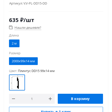
Артикул:
V.V-PL-DD15-DD
635
₽
/шт
Нашли дешевле?
Длина
2 м
Размер
2000x99x14 мм
Цвет:
Плинтус DD15 99x14 мм
В корзину
Купить в 1 клик