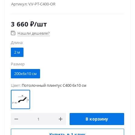
Артикул:
V.V-PT-C400-OR
3 660
₽
/шт
Нашли дешевле?
Длина
2 м
Размер
200x6x10 см
Цвет:
Потолочный плинтус C400 6x10 см
В корзину
Купить в 1 клик