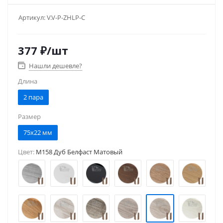
Артикул:
V.V-P-ZHLP-C
377
₽
/шт
Нашли дешевле?
Длина
2 пара
Размер
75x22 мм
Цвет:
M158 Дуб Белфаст Матовый