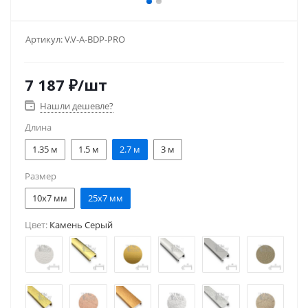
Артикул:
V.V-A-BDP-PRO
7 187
₽
/шт
Нашли дешевле?
Длина
1.35 м
1.5 м
2.7 м
3 м
Размер
10x7 мм
25x7 мм
Цвет:
Камень Серый