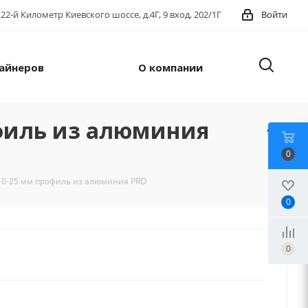
22-й Километр Киевского шоссе, д.4Г, 9 вход, 202/1Г
Войти
айнеров
О компании
филь из алюминия
0
10-25 мм профиль из алюминия PRO
0
0