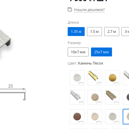
Нашли дешевле?
Длина
1.35 м
1.5 м
2.7 м
3 
Размер
10x7 мм
25x7 мм
Цвет:
Камень Песок