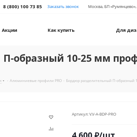
8 (800) 100 73 85
Заказать звонок
Москва, БП «Румянцево», 
Акции
Как купить
Для диз
 П-образный 10-25 мм про
и
-
Алюминиевые профили PRO
-
Бордюр разделительный П-образный 
Артикул:
V.V-A-BDP-PRO
4 600
₽
/шт