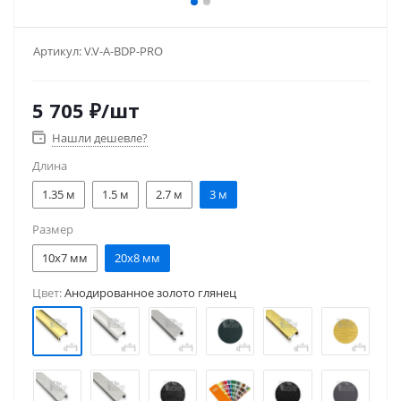
Артикул:
V.V-A-BDP-PRO
5 705
₽
/шт
Нашли дешевле?
Длина
1.35 м
1.5 м
2.7 м
3 м
Размер
10x7 мм
20x8 мм
Цвет:
Анодированное золото глянец