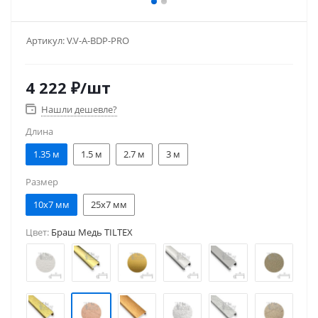
Артикул:
V.V-A-BDP-PRO
4 222
₽
/шт
Нашли дешевле?
Длина
1.35 м
1.5 м
2.7 м
3 м
Размер
10x7 мм
25x7 мм
Цвет:
Браш Медь TILTEX