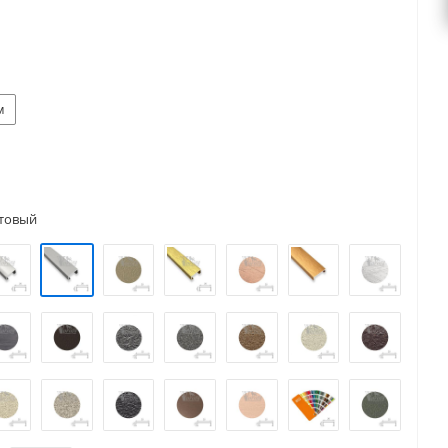
м
товый