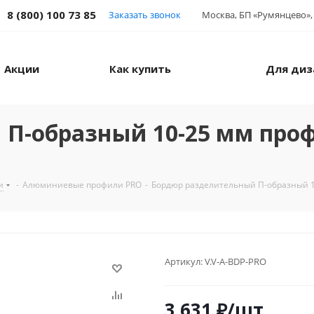
8 (800) 100 73 85
Заказать звонок
Москва, БП «Румянцево», 
Акции
Как купить
Для диз
 П-образный 10-25 мм про
и
-
Алюминиевые профили PRO
-
Бордюр разделительный П-образный 
Артикул:
V.V-A-BDP-PRO
3 631
₽
/шт