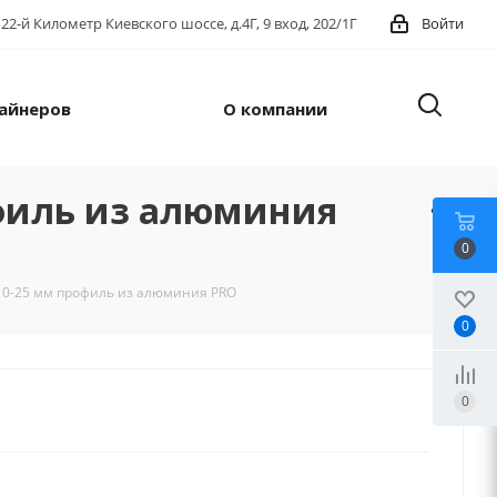
22-й Километр Киевского шоссе, д.4Г, 9 вход, 202/1Г
Войти
айнеров
О компании
филь из алюминия
0
10-25 мм профиль из алюминия PRO
0
0