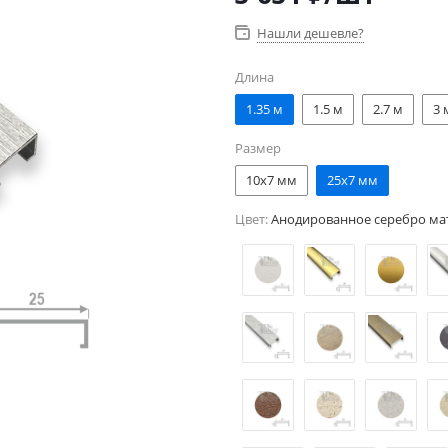
Нашли дешевле?
Длина
1.35 м
1.5 м
2.7 м
3 
Размер
10x7 мм
25x7 мм
Цвет:
Анодированное серебро ма