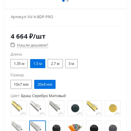
Артикул:
V.V-A-BDP-PRO
4 664
₽
/шт
Нашли дешевле?
Длина
1.35 м
1.5 м
2.7 м
3 м
Размер
10x7 мм
20x8 мм
Цвет:
Браш Серебро Матовый