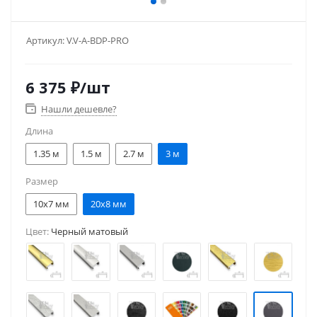
Артикул:
V.V-A-BDP-PRO
6 375
₽
/шт
Нашли дешевле?
Длина
1.35 м
1.5 м
2.7 м
3 м
Размер
10x7 мм
20x8 мм
Цвет:
Черный матовый