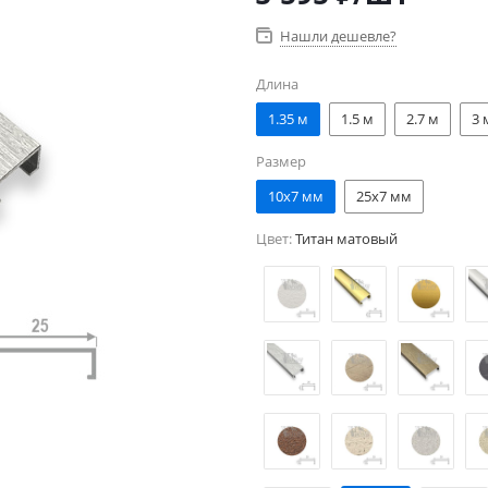
Нашли дешевле?
Длина
1.35 м
1.5 м
2.7 м
3 
Размер
10x7 мм
25x7 мм
Цвет:
Титан матовый