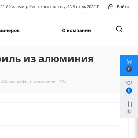
22-й Километр Киевского шоссе, д.4Г, 9 вход, 202/1Г
Войти
айнеров
О компании
филь из алюминия
0
10-25 мм профиль из алюминия PRO
0
0