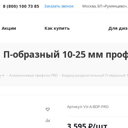
8 (800) 100 73 85
Заказать звонок
Москва, БП «Румянцево», 
Акции
Как купить
Для диз
 П-образный 10-25 мм про
и
-
Алюминиевые профили PRO
-
Бордюр разделительный П-образный 
Артикул:
V.V-A-BDP-PRO
3 595
₽
/шт