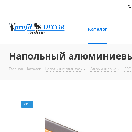
Каталог
Напольный алюминиевый 
Главная
-
Каталог
-
Напольные плинтусы
-
Алюминиевые
-
PRO
ХИТ