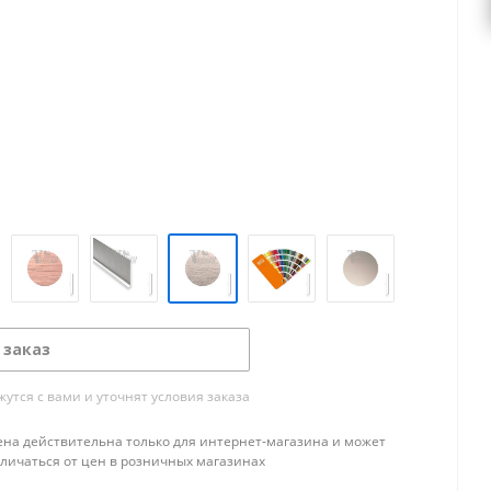
 заказ
тся с вами и уточнят условия заказа
ена действительна только для интернет-магазина и может
тличаться от цен в розничных магазинах