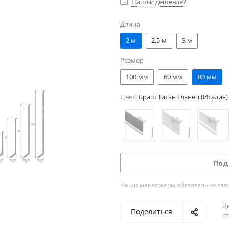
Нашли дешевле?
Длина
2 м
2.5 м
3 м
Размер
100 мм
60 мм
80 мм
Цвет:
Браш Титан Глянец (Италия)
Под
Наши менеджеры обязательно свяжу
Ц
Поделиться
о