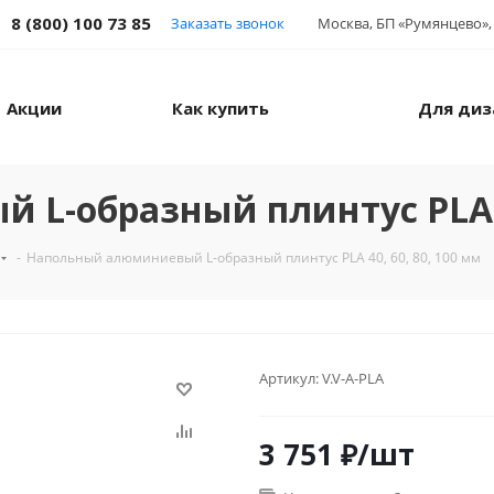
8 (800) 100 73 85
Заказать звонок
Москва, БП «Румянцево», 
Акции
Как купить
Для диз
L-образный плинтус PLA 40
-
Напольный алюминиевый L-образный плинтус PLA 40, 60, 80, 100 мм
Артикул:
V.V-A-PLA
3 751
₽
/шт