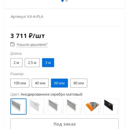
Артикул:
V.V-A-PLA
3 711
₽
/шт
Нашли дешевле?
Длина
2 м
2.5 м
3 м
Размер
100 мм
40 мм
60 мм
80 мм
Цвет:
Анодированное серебро матовый
Под заказ