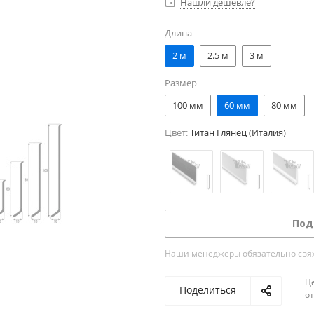
Нашли дешевле?
Длина
2 м
2.5 м
3 м
Размер
100 мм
60 мм
80 мм
Цвет:
Титан Глянец (Италия)
Под
Наши менеджеры обязательно свяжу
Ц
Поделиться
о