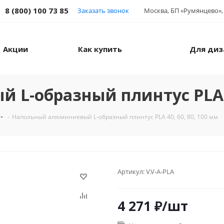
8 (800) 100 73 85
Заказать звонок
Москва, БП «Румянцево», 
Акции
Как купить
Для диз
L-образный плинтус PLA 40
-
Напольный алюминиевый L-образный плинтус PLA 40, 60, 80, 100 мм
Артикул:
V.V-A-PLA
4 271
₽
/шт