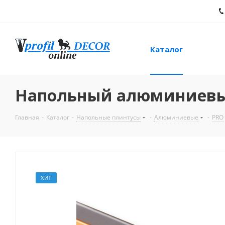
Каталог
Напольный алюминиевый 
Главная
-
Каталог
-
Напольные плинтусы
-
Алюминиевые
-
PRO
ХИТ