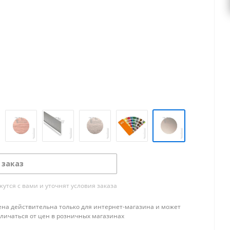
 заказ
тся с вами и уточнят условия заказа
ена действительна только для интернет-магазина и может
тличаться от цен в розничных магазинах