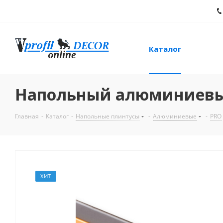
Каталог
Напольный алюминиевый 
Главная
-
Каталог
-
Напольные плинтусы
-
Алюминиевые
-
PRO
ХИТ