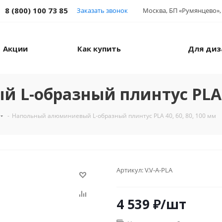
8 (800) 100 73 85
Заказать звонок
Москва, БП «Румянцево», 
Акции
Как купить
Для диз
L-образный плинтус PLA 40
-
Напольный алюминиевый L-образный плинтус PLA 40, 60, 80, 100 мм
Артикул:
V.V-A-PLA
4 539
₽
/шт