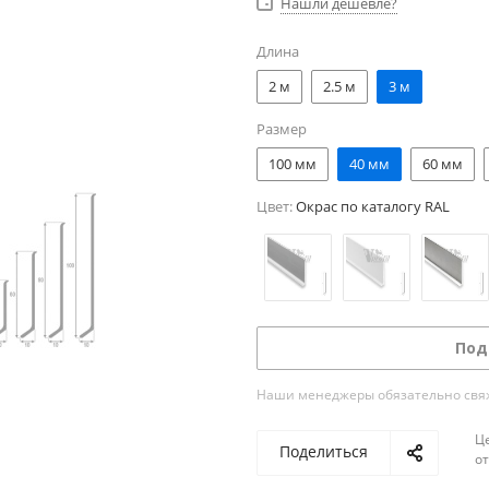
Нашли дешевле?
Длина
2 м
2.5 м
3 м
Размер
100 мм
40 мм
60 мм
Цвет:
Окрас по каталогу RAL
Под
Наши менеджеры обязательно свяжу
Ц
Поделиться
о