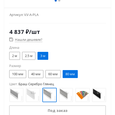
Артикул:
V.V-A-PLA
4 837
₽
/шт
Нашли дешевле?
Длина
2 м
2.5 м
3 м
Размер
100 мм
40 мм
60 мм
80 мм
Цвет:
Браш Серебро Глянец
Под заказ