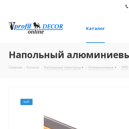
Каталог
Напольный алюминиевый 
Главная
-
Каталог
-
Напольные плинтусы
-
Алюминиевые
-
PRO
ХИТ