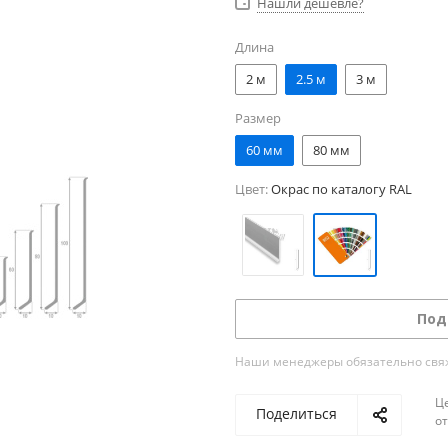
Нашли дешевле?
Длина
2 м
2.5 м
3 м
Размер
60 мм
80 мм
Цвет:
Окрас по каталогу RAL
Под
Наши менеджеры обязательно свяжу
Ц
Поделиться
о