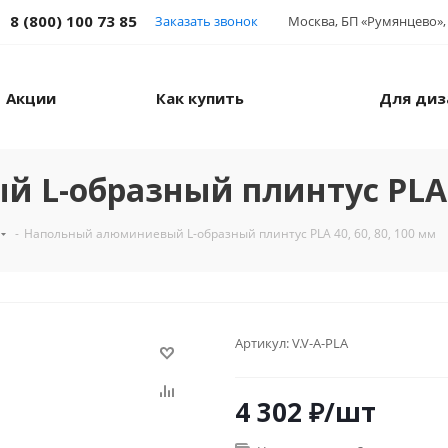
8 (800) 100 73 85
Заказать звонок
Москва, БП «Румянцево», 
Акции
Как купить
Для диз
L-образный плинтус PLA 40
-
Напольный алюминиевый L-образный плинтус PLA 40, 60, 80, 100 мм
Артикул:
V.V-A-PLA
4 302
₽
/шт